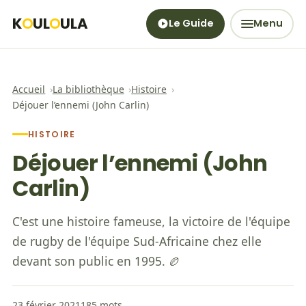
K
UL
ULA
Le Guide
Menu
O
O
Accueil
La bibliothèque
Histoire
Déjouer l’ennemi (John Carlin)
HISTOIRE
Déjouer l’ennemi (John
Carlin)
C'est une histoire fameuse, la victoire de l'équipe
de rugby de l'équipe Sud-Africaine chez elle
devant son public en 1995. 🏉
23 février 2021
185 mots