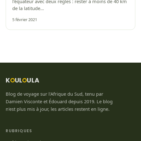
l'équateur avec deux règles : rester à moins de 40 km
de la latitude…
5 février 2021
K
UL
ULA
O
O
Blog de voyage sur l'Afrique du Sud, tenu par
Damien Visconte et Édouard depuis 2019. Le blog
n'est plus mis à jour, les articles restent en ligne.
RUBRIQUES